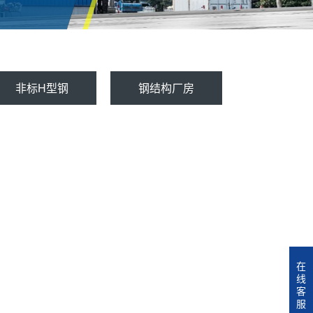
非标H型钢
钢结构厂房
在
线
客
服